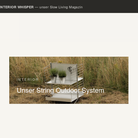
— unser Slow Living Magazin
INTERIOR WHISPER
INTERIOR
Unser String Outdoor System