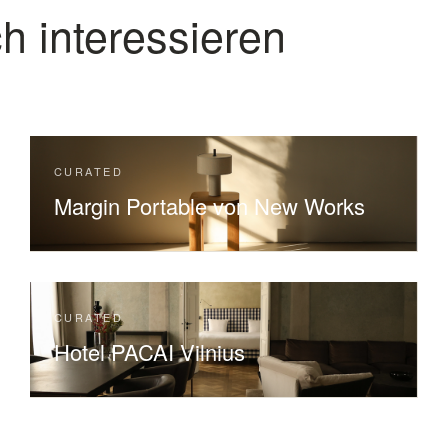
h interessieren
CURATED
Margin Portable von New Works
CURATED
Hotel PACAI Vilnius