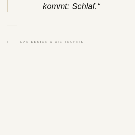
kommt: Schlaf.“
I — DAS DESIGN & DIE TECHNIK
Kleiner als
ein Cent.