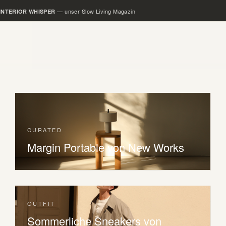
— unser Slow Living Magazin
INTERIOR WHISPER
CURATED
Margin Portable von New Works
OUTFIT
Sommerliche Sneakers von