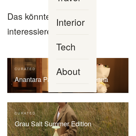
Das könnte dich auch
Interior
interessieren
Tech
About
CURATED
Anantara Palais Hansen Vienna
CURATED
Grau Salt Summer Edition